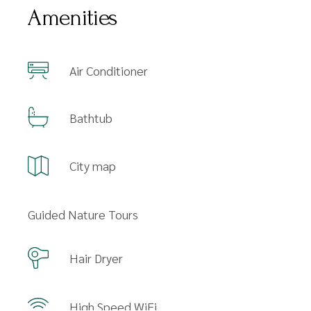
Amenities
Air Conditioner
Bathtub
City map
Guided Nature Tours
Hair Dryer
High Speed WiFi