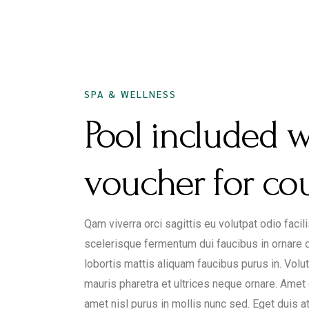
DECEMBER 16, 2020
SPA & WELLNESS
Pool included 
voucher for co
Qam viverra orci sagittis eu volutpat odio faci
scelerisque fermentum dui faucibus in ornare q
lobortis mattis aliquam faucibus purus in. Volu
mauris pharetra et ultrices neque ornare. Amet c
amet nisl purus in mollis nunc sed. Eget duis a