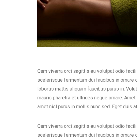
Qam viverra orci sagittis eu volutpat odio faci
scelerisque fermentum dui faucibus in ornare q
lobortis mattis aliquam faucibus purus in. Volu
mauris pharetra et ultrices neque ornare. Amet c
amet nisl purus in mollis nunc sed. Eget duis a
Qam viverra orci sagittis eu volutpat odio faci
scelerisque fermentum dui faucibus in ornare q